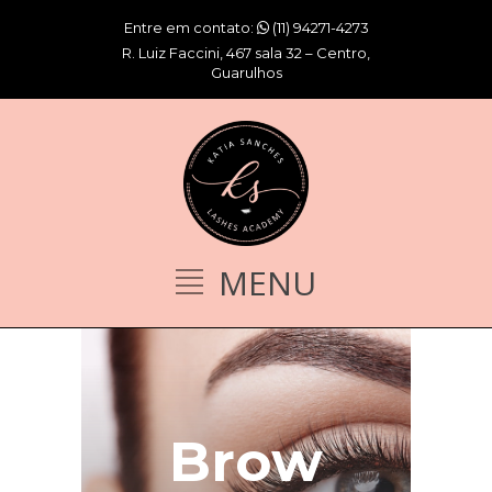
Entre em contato:
(11) 94271-4273
R. Luiz Faccini, 467 sala 32 – Centro,
Guarulhos
Brow