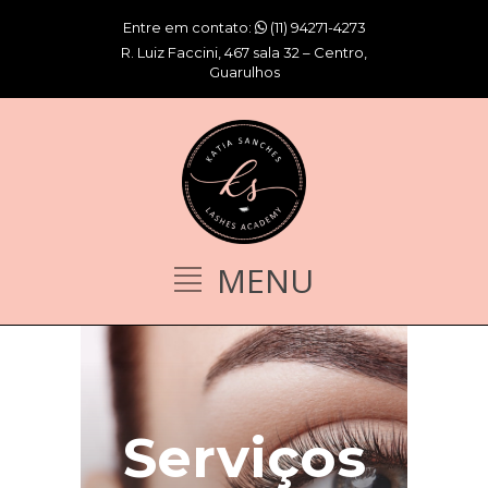
Entre em contato:
(11) 94271-4273
R. Luiz Faccini, 467 sala 32 – Centro,
Guarulhos
Serviços